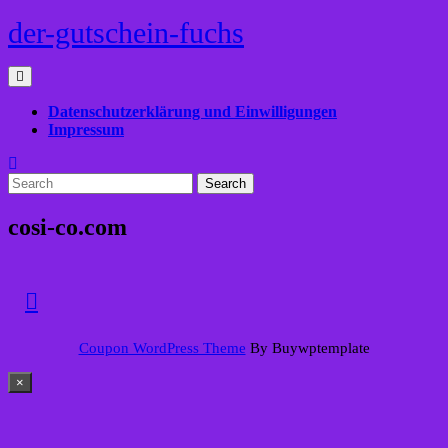
Skip
der-gutschein-fuchs
to
content
Open
Menu
Datenschutzerklärung und Einwilligungen
Impressum
Close
Search
Menu
for:
cosi-co.com
Back
Coupon WordPress Theme
By Buywptemplate
to
Top
×