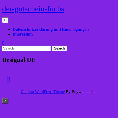
Skip
der-gutschein-fuchs
to
content
Open
Menu
Datenschutzerklärung und Einwilligungen
Impressum
Close
Search
Menu
for:
Desigual DE
Back
Coupon WordPress Theme
By Buywptemplate
to
Top
×