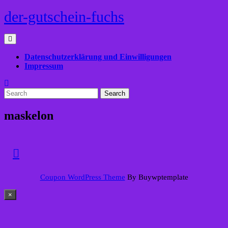
Skip
der-gutschein-fuchs
to
content
Open
Menu
Datenschutzerklärung und Einwilligungen
Impressum
Close
Search
Menu
for:
maskelon
Back
Coupon WordPress Theme
By Buywptemplate
to
Top
×