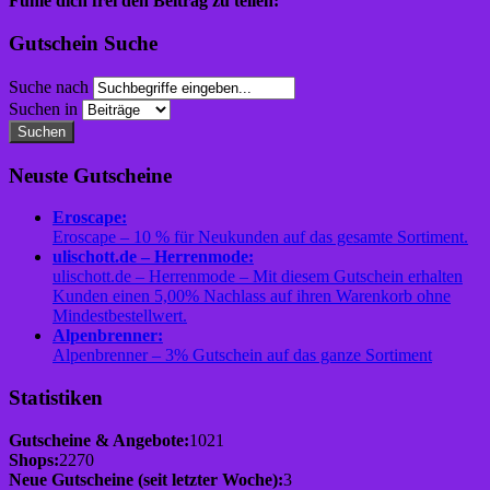
Fühle dich frei den Beitrag zu teilen:
Gutschein Suche
Suche nach
Suchen in
Suchen
Neuste Gutscheine
Eroscape:
Eroscape – 10 % für Neukunden auf das gesamte Sortiment.
ulischott.de – Herrenmode:
ulischott.de – Herrenmode – Mit diesem Gutschein erhalten
Kunden einen 5,00% Nachlass auf ihren Warenkorb ohne
Mindestbestellwert.
Alpenbrenner:
Alpenbrenner – 3% Gutschein auf das ganze Sortiment
Statistiken
Gutscheine & Angebote:
1021
Shops:
2270
Neue Gutscheine (seit letzter Woche):
3