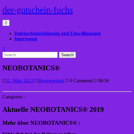
Skip
der-gutschein-fuchs
to
content
Open
Menu
Datenschutzerklärung und Einwilligungen
Impressum
Close
Search
Menu
for:
NEOBOTANICS®
31.
NEOBOTANICS®
31. März 2022
|
Brennmeister
|
0 Comment
|
08:56
März
2022
Categories :
Aktuelle NEOBOTANICS® 2019
Mehr über NEOBOTANICS® :