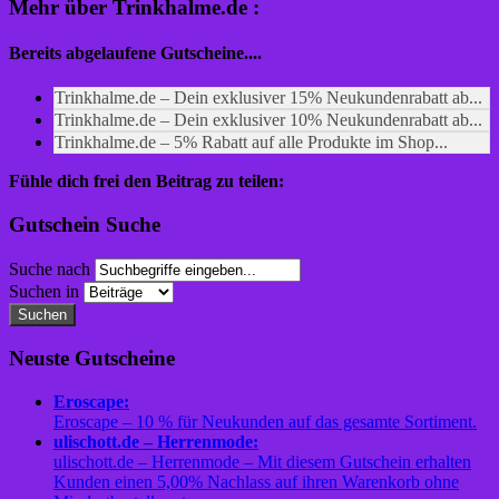
Mehr über Trinkhalme.de :
Bereits abgelaufene Gutscheine....
Trinkhalme.de – Dein exklusiver 15% Neukundenrabatt ab...
Trinkhalme.de – Dein exklusiver 10% Neukundenrabatt ab...
Trinkhalme.de – 5% Rabatt auf alle Produkte im Shop...
Fühle dich frei den Beitrag zu teilen:
Gutschein Suche
Suche nach
Suchen in
Suchen
Neuste Gutscheine
Eroscape:
Eroscape – 10 % für Neukunden auf das gesamte Sortiment.
ulischott.de – Herrenmode:
ulischott.de – Herrenmode – Mit diesem Gutschein erhalten
Kunden einen 5,00% Nachlass auf ihren Warenkorb ohne