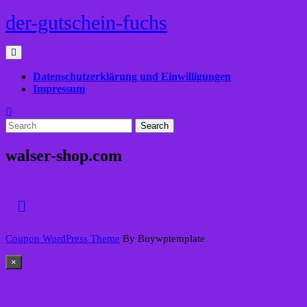
Skip
der-gutschein-fuchs
to
content
Open
Menu
Datenschutzerklärung und Einwilligungen
Impressum
Close
Search
Menu
for:
walser-shop.com
Back
to
Top
Coupon WordPress Theme
By Buywptemplate
×