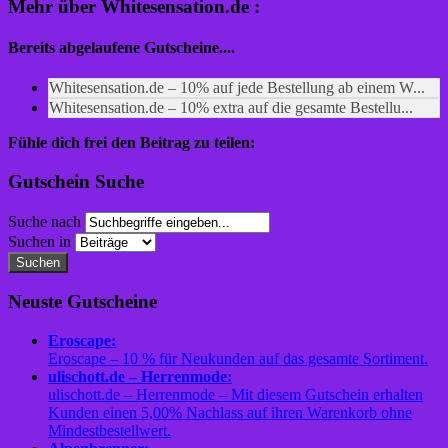
Mehr über Whitesensation.de :
Bereits abgelaufene Gutscheine....
Whitesensation.de – 10% auf jede Bestellung ab einem W...
Whitesensation.de – 10% extra auf die gesamte Bestellu...
Fühle dich frei den Beitrag zu teilen:
Gutschein Suche
Suche nach
Suchen in
Suchen
Neuste Gutscheine
Eroscape:
Eroscape – 10 % für Neukunden auf das gesamte Sortiment.
ulischott.de – Herrenmode:
ulischott.de – Herrenmode – Mit diesem Gutschein erhalten
Kunden einen 5,00% Nachlass auf ihren Warenkorb ohne
Mindestbestellwert.