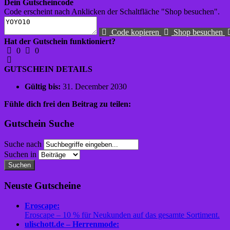
Dein Gutscheincode
Code erscheint nach Anklicken der Schaltfläche "Shop besuchen".
Code kopieren
Shop besuchen
Hat der Gutschein funktioniert?
0
0
GUTSCHEIN DETAILS
Gültig bis:
31. December 2030
Fühle dich frei den Beitrag zu teilen:
Gutschein Suche
Suche nach
Suchen in
Suchen
Neuste Gutscheine
Eroscape:
Eroscape – 10 % für Neukunden auf das gesamte Sortiment.
ulischott.de – Herrenmode: